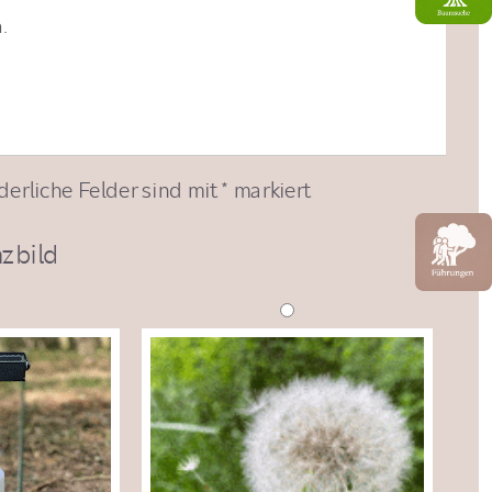
.
derliche Felder sind mit
*
markiert
zbild